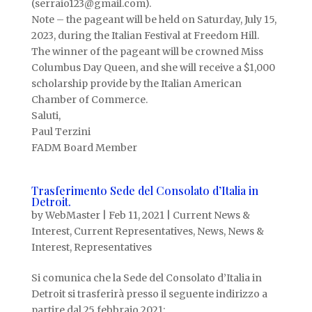
(serraio123@gmail.com).
Note – the pageant will be held on Saturday, July 15,
2023, during the Italian Festival at Freedom Hill.
The winner of the pageant will be crowned Miss
Columbus Day Queen, and she will receive a $1,000
scholarship provide by the Italian American
Chamber of Commerce.
Saluti,
Paul Terzini
FADM Board Member
Trasferimento Sede del Consolato d’Italia in
Detroit.
by
WebMaster
|
Feb 11, 2021
|
Current News &
Interest
,
Current Representatives
,
News
,
News &
Interest
,
Representatives
Si comunica che la Sede del Consolato d’Italia in
Detroit si trasferirà presso il seguente indirizzo a
partire dal 25 febbraio 2021: