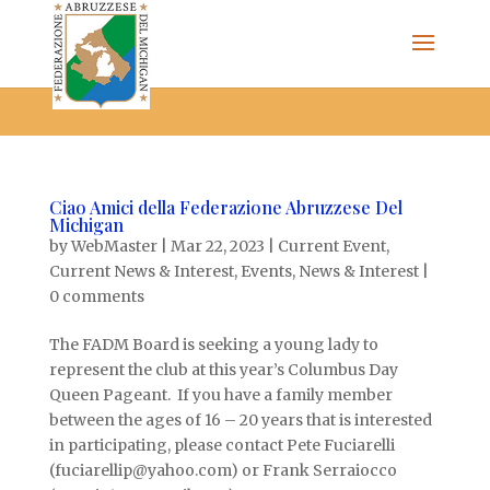
The Federazione Abruzzese del Michigan, Clinton Township,
community of Italian Americans
Ciao Amici della Federazione Abruzzese Del
Michigan
by
WebMaster
|
Mar 22, 2023
|
Current Event
,
Current News & Interest
,
Events
,
News & Interest
|
0 comments
The FADM Board is seeking a young lady to
represent the club at this year’s Columbus Day
Queen Pageant. If you have a family member
between the ages of 16 – 20 years that is interested
in participating, please contact Pete Fuciarelli
(fuciarellip@yahoo.com) or Frank Serraiocco