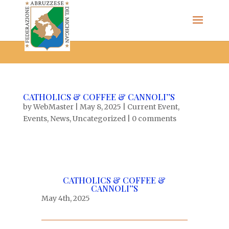
The Federazione Abruzzese del Michigan, Clinton Township,
community of Italian Americans
CATHOLICS & COFFEE & CANNOLI’’S
by
WebMaster
|
May 8, 2025
|
Current Event
,
Events
,
News
,
Uncategorized
|
0 comments
CATHOLICS & COFFEE &
CANNOLI’’S
May 4th, 2025