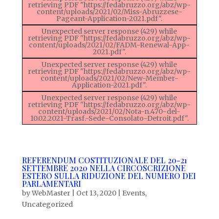
retrieving PDF "https://fedabruzzo.org/abz/wp-
content/uploads/2021/02/Miss-Abruzzese-
Pageant-Application-2021.pdf".
Unexpected server response (429) while
retrieving PDF "https://fedabruzzo.org/abz/wp-
content/uploads/2021/02/FADM-Renewal-App-
2021.pdf".
Unexpected server response (429) while
retrieving PDF "https://fedabruzzo.org/abz/wp-
content/uploads/2021/02/New-Member-
Application-2021.pdf".
Unexpected server response (429) while
retrieving PDF "https://fedabruzzo.org/abz/wp-
content/uploads/2021/02/Nota-n.470-del-
10.02.2021-Trasf.-Sede-Consolato-Detroit.pdf".
REFERENDUM COSTITUZIONALE DEL 20-21
SETTEMBRE 2020 NELLA CIRCOSCRIZIONE
ESTERO SULLA RIDUZIONE DEL NUMERO DEI
PARLAMENTARI
by
WebMaster
|
Oct 13, 2020
|
Events
,
Uncategorized