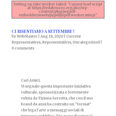
Setting up fake worker failed: "Cannot load script
at: https://fedabruzzo.org/abz/wp-
content/plugins/pdf-
embedder/assets/js/pdfjs/pdf.worker.min.js".
CI RISENTIAMO A SETTEMBRE !
by
WebMaster
|
Aug 18, 2020
|
Current
Representatives
,
Representatives
,
Uncategorized
|
0 comments
Cari Amici,
Vi segnalo questa importante iniziativa
culturale, sponsorizzata e fortemente
voluta da Tiziana Serretta, che con il suo
brand da anni ha costruito un “format”
che lega l’arte a messaggi sociali di