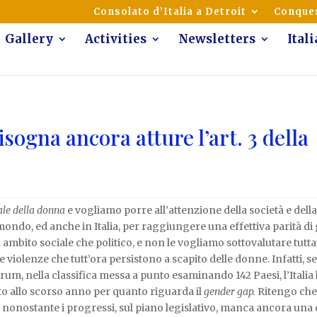
mmunity of Italian Americans
Consolato d’Italia a Detroit
Conques
Gallery
Activities
Newsletters
Ital
isogna ancora atture l’art. 3 della
ale della donna
e vogliamo porre all’attenzione della società e della 
ondo, ed anche in Italia, per raggiungere una effettiva parità di
n ambito sociale che politico, e non le vogliamo sottovalutare tutt
 violenze che tutt’ora persistono a scapito delle donne. Infatti, s
, nella classifica messa a punto esaminando 142 Paesi, l’Italia
o allo scorso anno per quanto riguarda il
gender gap.
Ritengo che
 nonostante i progressi, sul piano legislativo, manca ancora una 