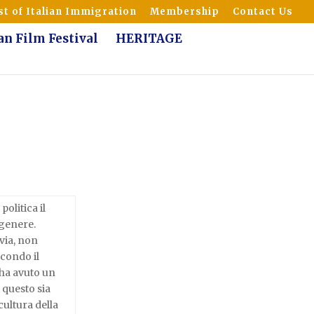
t of Italian Immigration
Membership
Contact Us
ian Film Festival
HERITAGE
politica il
 genere.
avia, non
econdo il
 ha avuto un
 questo sia
cultura della