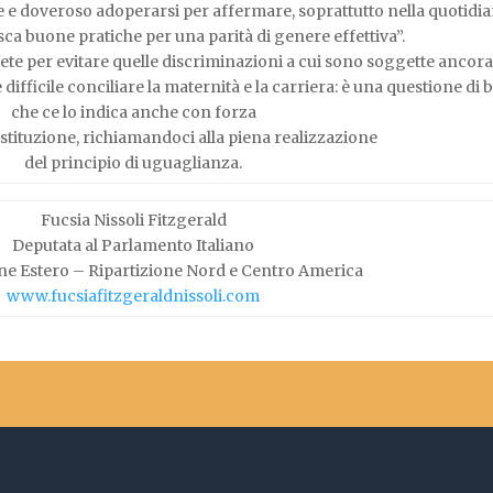
e e doveroso adoperarsi per affermare, soprattutto nella quotidia
sca buone pratiche per una parità di genere effettiva”.
te per evitare quelle discriminazioni a cui sono soggette ancora
difficile conciliare la maternità e la carriera: è una questione di
che ce lo indica anche con forza
Costituzione, richiamandoci alla piena realizzazione
del principio di uguaglianza.
Fucsia Nissoli Fitzgerald
Deputata al Parlamento Italiano
ne Estero – Ripartizione Nord e Centro America
www.fucsiafitzgeraldnissoli.com