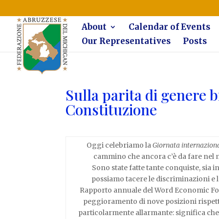
The Federazione Abruzzese del Michigan, Clinton Township, co
About
Calendar of Events
Our Representatives
Posts
Sulla parita di genere b
Constituzione
Oggi celebriamo la
Giornata internazion
cammino che ancora c’è da fare nel m
Sono state fatte tante conquiste, sia i
possiamo tacere le discriminazioni e le
Rapporto annuale del Word Economic Forum
peggioramento di nove posizioni rispett
particolarmente allarmante: significa che