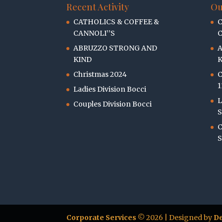
Recent Activity
Ou
CATHOLICS & COFFEE &
C
CANNOLI’’S
C
ABRUZZO STRONG AND
KIND
K
Christmas 2024
C
1
Ladies Division Bocci
L
Couples Division Bocci
S
C
S
Corporate Services
© 2026 | Designed by
De