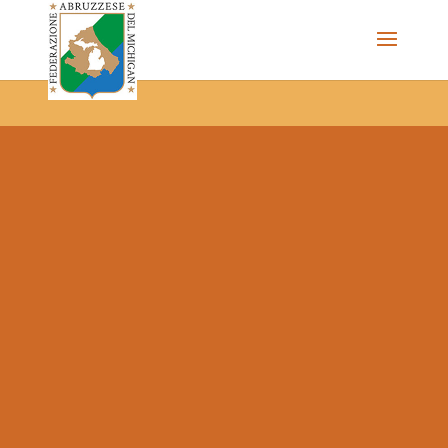
The Federazione Abruzzese del Michigan, Clinton Township,
community of Italian Americans