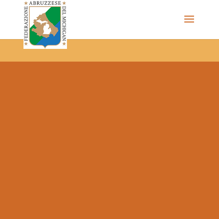
The Federazione Abruzzese del Michigan, Clinton Township,
community of Italian Americans